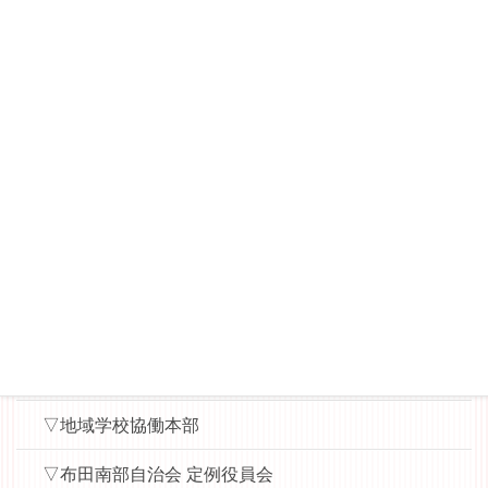
－布田南部自治会 回覧板
▽桜丘睦会（多摩川7丁目の東側）
－桜丘睦会ニュース
▽WAT（World Aid Team）News
▽縄文ロマンを楽しむ会
▼▼各会議用資料（パスワード）
▽布田小地区ハッピータウン協議会（運営委員会・役
員会用）
▽ハッピー子ども食堂（実行委員会用）
▽地域学校協働本部
▽布田南部自治会 定例役員会