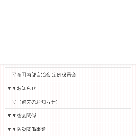
▼▼各会議用資料（パスワード）
▽布田小地区ハッピータウン協議会（運営委員会・役
員会用）
▽ハッピー子ども食堂（実行委員会用）
▽地域学校協働本部
▽布田南部自治会 定例役員会
▼▼お知らせ
▽（過去のお知らせ）
▼▼総会関係
▼▼防災関係事業