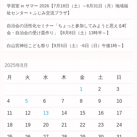
学習室 in サマー 2026【7月18日（土）～8月31日（月）地域福
祉センター + ふじみ交流プラザ】
自治会の活性化セミナー「ちょっと参加してみようと思える町
会・自治会の受け皿作り」【8月8日（土）13時半～】
白山宮神社こども祭り【9月5日（土）･6日（日）午後1時～】
2025年8月
月
火
水
木
金
土
日
1
2
3
4
5
6
7
8
9
10
11
12
13
14
15
16
17
18
19
20
21
22
23
24
25
26
27
28
29
30
31