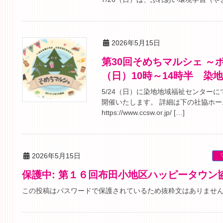
2026年5月15日
第30回そめちマルシェ ～ボランティアまつり染地～【5月24日
（日）10時～14時半 染
5/24（日）に染地地域福祉センター
開催いたします。 詳細は下の社協ホー
https://www.ccsw.or.jp/ […]
2026年5月15日
保護中: 第１６回布田小地区ハッピータウ
この投稿はパスワードで保護されているため抜粋文はありませ