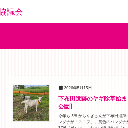
協議会
2026年5月15日
下布田遺跡のヤギ除草始まりました【5月8日～8月7日 下布田遺跡
公園】
今年も 5/8 からやぎさんが下布田
ンダナが「スニフ」、黄色のバンダナが「
7/26（日）は、ふれあい環境学習（やぎ 