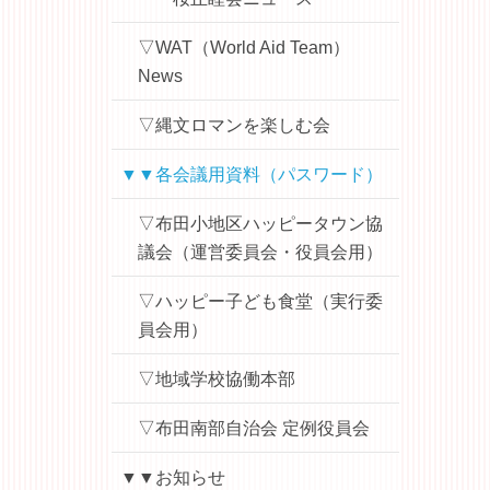
▽WAT（World Aid Team）
News
▽縄文ロマンを楽しむ会
▼▼各会議用資料（パスワード）
▽布田小地区ハッピータウン協
議会（運営委員会・役員会用）
▽ハッピー子ども食堂（実行委
員会用）
▽地域学校協働本部
▽布田南部自治会 定例役員会
▼▼お知らせ