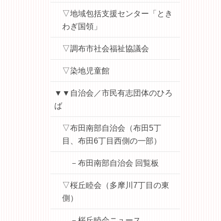
▽地域包括支援センター「とき
わぎ国領」
▽調布市社会福祉協議会
▽染地児童館
▼▼自治会／市民有志団体のひろ
ば
▽布田南部自治会（布田5丁
目、布田6丁目西側の一部）
－布田南部自治会 回覧板
▽桜丘睦会（多摩川7丁目の東
側）
－桜丘睦会ニュース