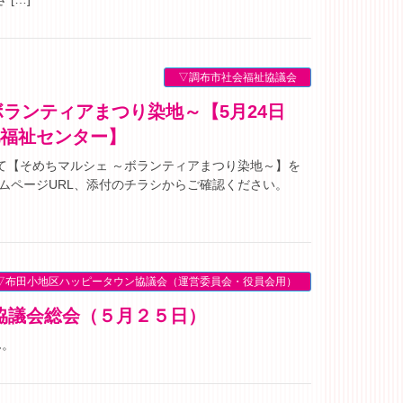
▽調布市社会福祉協議会
地福祉センター】
にて【そめちマルシェ ～ボランティアまつり染地～】を
ムページURL、添付のチラシからご確認ください。
▽布田小地区ハッピータウン協議会（運営委員会・役員会用）
ン協議会総会（５月２５日）
ん。