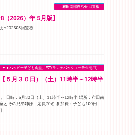
－布田南部自治会 回覧板
8（2026）年 5月版】
 ⇨202605回覧板
▼▼ハッピー子ども食堂／EZYランチパック（一般公開用）
 日時：5月30日（土）11時半～12時半 場所：布田南
童とその兄弟姉妹 定員70名 参加費：子ども100円
]