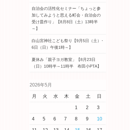
自治会の活性化セミナー「ちょっと参
加してみようと思える町会・自治会の
受け皿作り」【8月8日（土）13時半
～】
白山宮神社こども祭り【9月5日（土）･
6日（日）午後1時～】
夏休み「親子ヨガ教室」【8月23日
（日）10時半～11時半 布田小PTA】
2026年5月
月
火
水
木
金
土
日
1
2
3
4
5
6
7
8
9
10