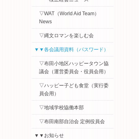
▽WAT（World Aid Team）
News
▽縄文ロマンを楽しむ会
▼▼各会議用資料（パスワード）
▽布田小地区ハッピータウン協
議会（運営委員会・役員会用）
▽ハッピー子ども食堂（実行委
員会用）
▽地域学校協働本部
▽布田南部自治会 定例役員会
▼▼お知らせ