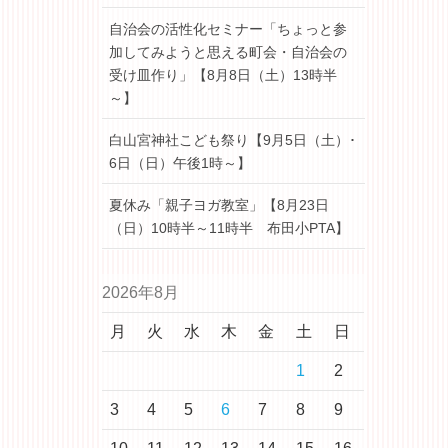
自治会の活性化セミナー「ちょっと参
加してみようと思える町会・自治会の
受け皿作り」【8月8日（土）13時半
～】
白山宮神社こども祭り【9月5日（土）･
6日（日）午後1時～】
夏休み「親子ヨガ教室」【8月23日
（日）10時半～11時半 布田小PTA】
2026年8月
月
火
水
木
金
土
日
1
2
3
4
5
6
7
8
9