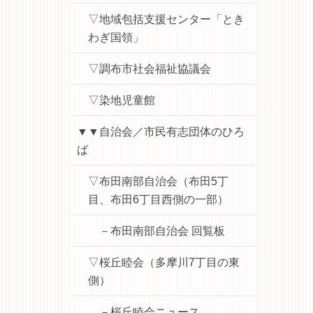
▽地域包括支援センター「とき
わぎ国領」
▽調布市社会福祉協議会
▽染地児童館
▼▼自治会／市民有志団体のひろ
ば
▽布田南部自治会（布田5丁
目、布田6丁目西側の一部）
－布田南部自治会 回覧板
▽桜丘睦会（多摩川7丁目の東
側）
－桜丘睦会ニュース