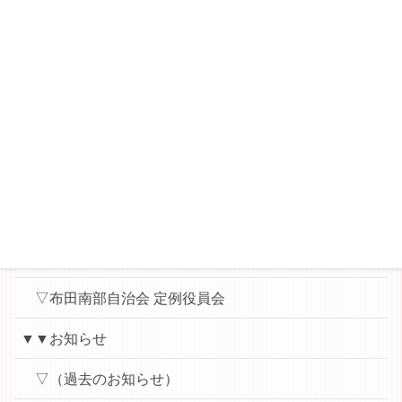
▽WAT（World Aid Team）News
▽縄文ロマンを楽しむ会
▼▼各会議用資料（パスワード）
▽布田小地区ハッピータウン協議会（運営委員会・役
員会用）
▽ハッピー子ども食堂（実行委員会用）
▽地域学校協働本部
▽布田南部自治会 定例役員会
▼▼お知らせ
▽（過去のお知らせ）