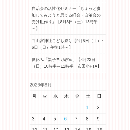
自治会の活性化セミナー「ちょっと参
加してみようと思える町会・自治会の
受け皿作り」【8月8日（土）13時半
～】
白山宮神社こども祭り【9月5日（土）･
6日（日）午後1時～】
夏休み「親子ヨガ教室」【8月23日
（日）10時半～11時半 布田小PTA】
2026年8月
月
火
水
木
金
土
日
1
2
3
4
5
6
7
8
9