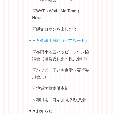
▽WAT（World Aid Team）
News
▽縄文ロマンを楽しむ会
▼▼各会議用資料（パスワード）
▽布田小地区ハッピータウン協
議会（運営委員会・役員会用）
▽ハッピー子ども食堂（実行委
員会用）
▽地域学校協働本部
▽布田南部自治会 定例役員会
▼▼お知らせ