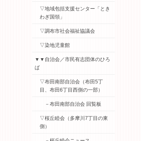
▽地域包括支援センター「とき
わぎ国領」
▽調布市社会福祉協議会
▽染地児童館
▼▼自治会／市民有志団体のひろ
ば
▽布田南部自治会（布田5丁
目、布田6丁目西側の一部）
－布田南部自治会 回覧板
▽桜丘睦会（多摩川7丁目の東
側）
－桜丘睦会ニュース