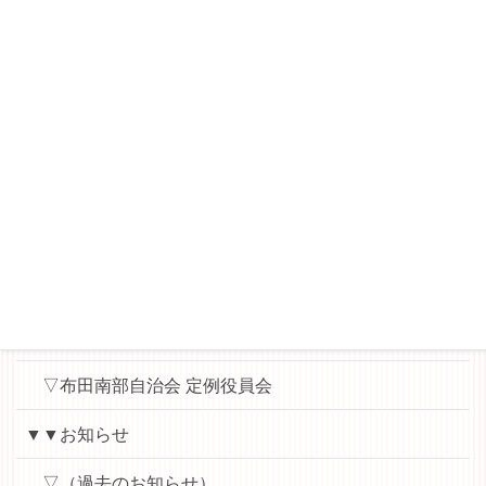
－桜丘睦会ニュース
▽WAT（World Aid Team）News
▽縄文ロマンを楽しむ会
▼▼各会議用資料（パスワード）
▽布田小地区ハッピータウン協議会（運営委員会・役
員会用）
▽ハッピー子ども食堂（実行委員会用）
▽地域学校協働本部
▽布田南部自治会 定例役員会
▼▼お知らせ
▽（過去のお知らせ）