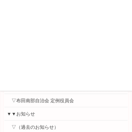
－桜丘睦会ニュース
▽WAT（World Aid Team）News
▽縄文ロマンを楽しむ会
▼▼各会議用資料（パスワード）
▽布田小地区ハッピータウン協議会（運営委員会・役
員会用）
▽ハッピー子ども食堂（実行委員会用）
▽地域学校協働本部
▽布田南部自治会 定例役員会
▼▼お知らせ
▽（過去のお知らせ）