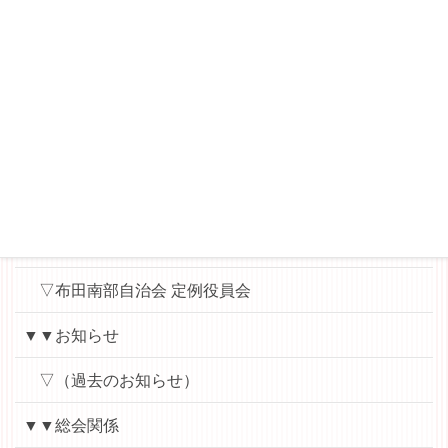
▽縄文ロマンを楽しむ会
▼▼各会議用資料（パスワード）
▽布田小地区ハッピータウン協議会（運営委員会・役
員会用）
▽ハッピー子ども食堂（実行委員会用）
▽地域学校協働本部
▽布田南部自治会 定例役員会
▼▼お知らせ
▽（過去のお知らせ）
▼▼総会関係