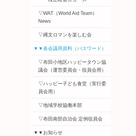
▽WAT（World Aid Team）
News
▽縄文ロマンを楽しむ会
▼▼各会議用資料（パスワード）
▽布田小地区ハッピータウン協
議会（運営委員会・役員会用）
▽ハッピー子ども食堂（実行委
員会用）
▽地域学校協働本部
▽布田南部自治会 定例役員会
▼▼お知らせ