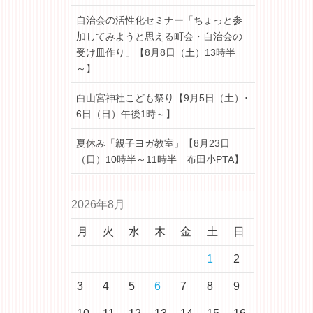
自治会の活性化セミナー「ちょっと参
加してみようと思える町会・自治会の
受け皿作り」【8月8日（土）13時半
～】
白山宮神社こども祭り【9月5日（土）･
6日（日）午後1時～】
夏休み「親子ヨガ教室」【8月23日
（日）10時半～11時半 布田小PTA】
2026年8月
月
火
水
木
金
土
日
1
2
3
4
5
6
7
8
9