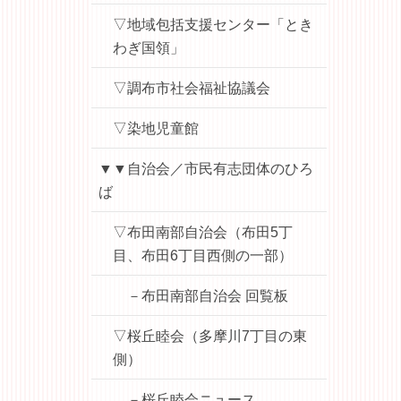
▽地域包括支援センター「とき
わぎ国領」
▽調布市社会福祉協議会
▽染地児童館
▼▼自治会／市民有志団体のひろ
ば
▽布田南部自治会（布田5丁
目、布田6丁目西側の一部）
－布田南部自治会 回覧板
▽桜丘睦会（多摩川7丁目の東
側）
－桜丘睦会ニュース