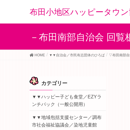
布田小地区ハッピータウン
－布田南部自治会 回覧
HOME
▼▼自治会／市民有志団体のひろば
▽布田南部自
カテゴリー
▼▼ハッピー子ども食堂／EZYラ
ンチパック（一般公開用）
▼▼地域包括支援センター／調布
市社会福祉協議会／染地児童館