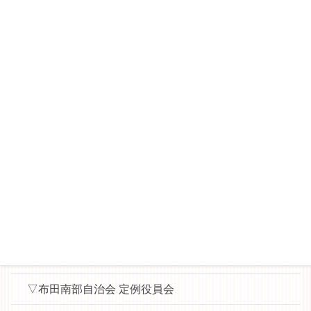
▽桜丘睦会（多摩川7丁目の東側）
－桜丘睦会ニュース
▽WAT（World Aid Team）News
▽縄文ロマンを楽しむ会
▼▼各会議用資料（パスワード）
▽布田小地区ハッピータウン協議会（運営委員会・役
員会用）
▽ハッピー子ども食堂（実行委員会用）
▽地域学校協働本部
▽布田南部自治会 定例役員会