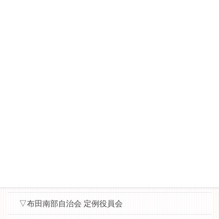
▽桜丘睦会（多摩川7丁目の東側）
－桜丘睦会ニュース
▽WAT（World Aid Team）News
▽縄文ロマンを楽しむ会
▼▼各会議用資料（パスワード）
▽布田小地区ハッピータウン協議会（運営委員会・役
員会用）
▽ハッピー子ども食堂（実行委員会用）
▽地域学校協働本部
▽布田南部自治会 定例役員会