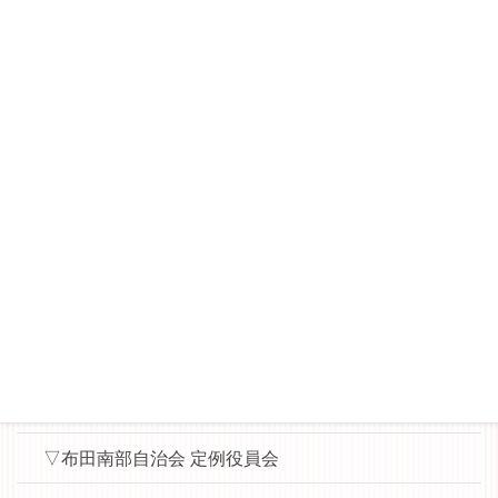
▽桜丘睦会（多摩川7丁目の東側）
－桜丘睦会ニュース
▽WAT（World Aid Team）News
▽縄文ロマンを楽しむ会
▼▼各会議用資料（パスワード）
▽布田小地区ハッピータウン協議会（運営委員会・役
員会用）
▽ハッピー子ども食堂（実行委員会用）
▽地域学校協働本部
▽布田南部自治会 定例役員会